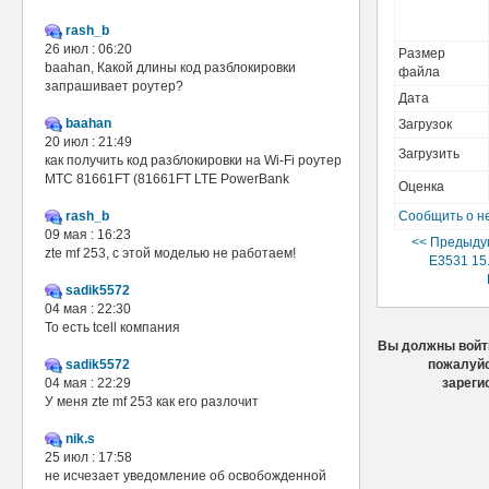
rash_b
26 июл : 06:20
Размер
baahan, Какой длины код разблокировки
файла
запрашивает роутер?
Дата
baahan
Загрузок
20 июл : 21:49
Загрузить
как получить код разблокировки на Wi-Fi роутер
МТС 81661FT (81661FT LTE PowerBank
Оценка
rash_b
Сообщить о н
09 мая : 16:23
<< Предыду
zte mf 253, с этой моделью не работаем!
E3531 15.
sadik5572
04 мая : 22:30
То есть tcell компания
Вы должны войти
sadik5572
пожалуйс
04 мая : 22:29
зареги
У меня zte mf 253 как его разлочит
nik.s
25 июл : 17:58
не исчезает уведомление об освобожденной