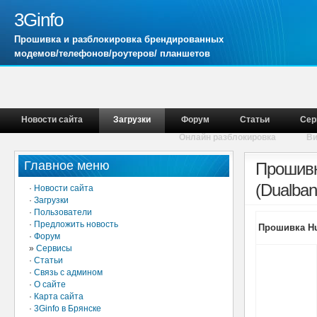
3Ginfo
Прошивка и разблокировка брендированных
модемов/телефонов/роутеров/ планшетов
Новости сайта
Загрузки
Форум
Статьи
Сер
Онлайн разблокировка
В
Главное меню
Прошивк
(Dualba
·
Новости сайта
·
Загрузки
·
Пользователи
·
Предложить новость
Прошивка Hua
·
Форум
»
Сервисы
·
Статьи
·
Связь с админом
·
О сайте
·
Карта сайта
·
3Ginfo в Брянске