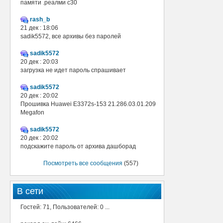
памяти .реалми с30
rash_b
21 дек : 18:06
sadik5572, все архивы без паролей
sadik5572
20 дек : 20:03
загрузка не идет пароль спрашивает
sadik5572
20 дек : 20:02
Прошивка Huawei E3372s-153 21.286.03.01.209
Megafon
sadik5572
20 дек : 20:02
подскажите пароль от архива дашборад
Посмотреть все сообщения
(557)
В сети
Гостей: 71, Пользователей: 0 ...