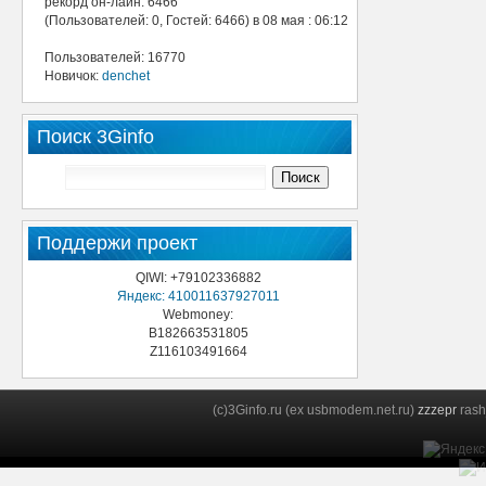
рекорд он-лайн: 6466
(Пользователей: 0, Гостей: 6466) в 08 мая : 06:12
Пользователей: 16770
Новичок:
denchet
Поиск 3Ginfo
Поддержи проект
QIWI: +79102336882
Яндекс: 410011637927011
Webmoney:
B182663531805
Z116103491664
(c)3Ginfo.ru (ex usbmodem.net.ru)
zzzepr
rash