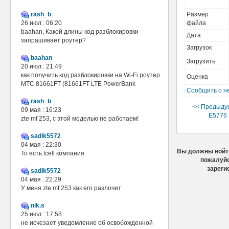
rash_b
Размер
26 июл : 06:20
файла
baahan, Какой длины код разблокировки
Дата
запрашивает роутер?
Загрузок
baahan
Загрузить
20 июл : 21:49
как получить код разблокировки на Wi-Fi роутер
Оценка
МТС 81661FT (81661FT LTE PowerBank
Сообщить о н
rash_b
<< Предыду
09 мая : 16:23
E5776 
zte mf 253, с этой моделью не работаем!
sadik5572
04 мая : 22:30
Вы должны войти
То есть tcell компания
пожалуйс
зареги
sadik5572
04 мая : 22:29
У меня zte mf 253 как его разлочит
nik.s
25 июл : 17:58
не исчезает уведомление об освобожденной