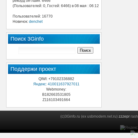
рекорд он-лайн: 6466
(Пользователей: 0, Гостей: 6466) в 08 мая : 06:12
Пользователей: 16770
Новичок:
denchet
Поиск 3Ginfo
Поддержи проект
QIWI: +79102336882
Яндекс: 410011637927011
Webmoney:
B182663531805
Z116103491664
(c)3Ginfo.ru (ex usbmodem.net.ru)
zzzepr
rash