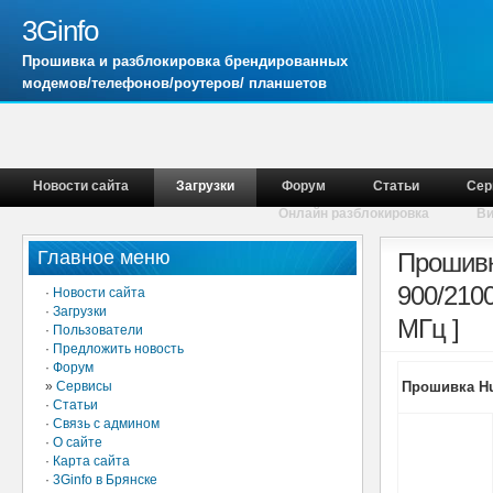
3Ginfo
Прошивка и разблокировка брендированных
модемов/телефонов/роутеров/ планшетов
Новости сайта
Загрузки
Форум
Статьи
Сер
Онлайн разблокировка
В
Главное меню
Прошивк
900/210
·
Новости сайта
·
Загрузки
МГц ]
·
Пользователи
·
Предложить новость
·
Форум
»
Сервисы
Прошивка Hua
·
Статьи
·
Связь с админом
·
О сайте
·
Карта сайта
·
3Ginfo в Брянске