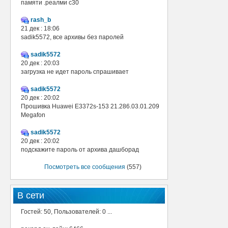
памяти .реалми с30
rash_b
21 дек : 18:06
sadik5572, все архивы без паролей
sadik5572
20 дек : 20:03
загрузка не идет пароль спрашивает
sadik5572
20 дек : 20:02
Прошивка Huawei E3372s-153 21.286.03.01.209
Megafon
sadik5572
20 дек : 20:02
подскажите пароль от архива дашборад
Посмотреть все сообщения
(557)
В сети
Гостей: 50, Пользователей: 0 ...