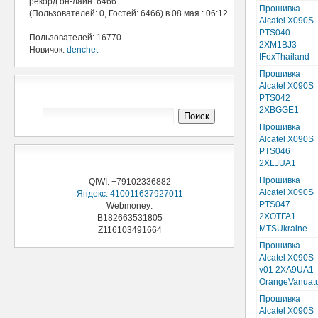
рекорд он-лайн: 6466
Прошивка
(Пользователей: 0, Гостей: 6466) в 08 мая : 06:12
Alcatel X090S
PTS040
Пользователей: 16770
2XM1BJ3
Новичок:
denchet
IFoxThailand
Прошивка
Alcatel X090S
Поиск 3Ginfo
PTS042
2XBGGE1
Прошивка
Alcatel X090S
PTS046
Поддержи проект
2XLJUA1
Прошивка
QIWI: +79102336882
Alcatel X090S
Яндекс: 410011637927011
PTS047
Webmoney:
2XOTFA1
B182663531805
MTSUkraine
Z116103491664
Прошивка
Alcatel X090S
v01 2XA9UA1
OrangeVanuat
Прошивка
Alcatel X090S