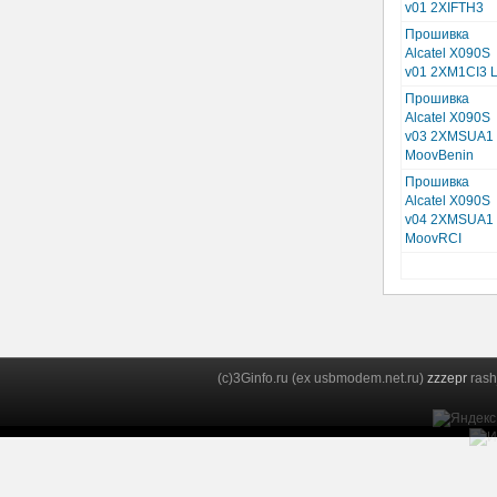
v01 2XIFTH3
Прошивка
Alcatel X090S
v01 2XM1CI3 L
Прошивка
Alcatel X090S
v03 2XMSUA1
MoovBenin
Прошивка
Alcatel X090S
v04 2XMSUA1
MoovRCI
(c)3Ginfo.ru (ex usbmodem.net.ru)
zzzepr
rash