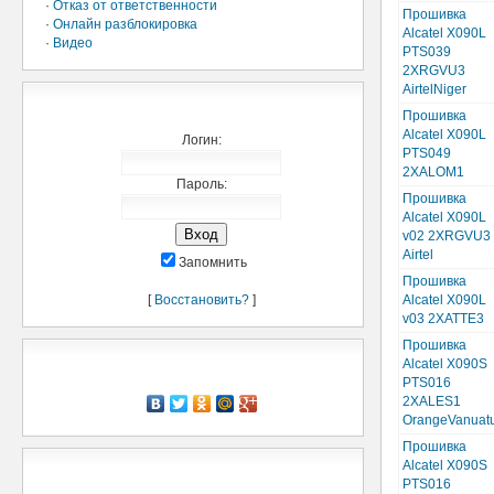
·
Отказ от ответственности
Прошивка
·
Онлайн разблокировка
Alcatel X090L
·
Видео
PTS039
2XRGVU3
AirtelNiger
Добро пожаловать,
Прошивка
Alcatel X090L
Логин:
PTS049
2XALOM1
Пароль:
Прошивка
Alcatel X090L
v02 2XRGVU3
Airtel
Запомнить
Прошивка
[
Восстановить?
]
Alcatel X090L
v03 2XATTE3
Прошивка
Рассказать о нас
Alcatel X090S
PTS016
2XALES1
OrangeVanuat
Прошивка
Alcatel X090S
Мини-чат
PTS016