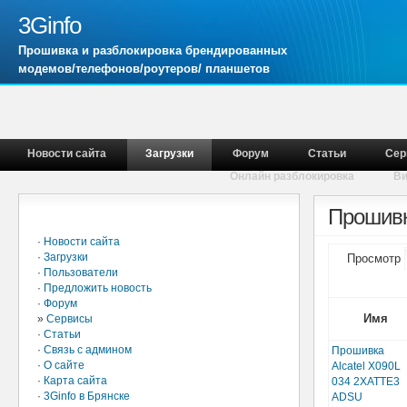
3Ginfo
Прошивка и разблокировка брендированных
модемов/телефонов/роутеров/ планшетов
Новости сайта
Загрузки
Форум
Статьи
Сер
Онлайн разблокировка
В
Главное меню
Прошивки
·
Новости сайта
·
Загрузки
Просмотр
·
Пользователи
·
Предложить новость
·
Форум
Имя
»
Сервисы
·
Статьи
·
Связь с админом
Прошивка
·
О сайте
Alcatel X090L
·
Карта сайта
034 2XATTE3
·
3Ginfo в Брянске
ADSU