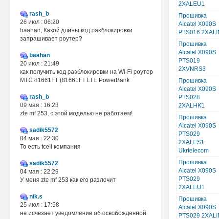
2XALEU1
rash_b
Прошивка
26 июл : 06:20
Alcatel X090S
baahan, Какой длины код разблокировки
PTS016 2XALI
запрашивает роутер?
Прошивка
Alcatel X090S
baahan
PTS019
20 июл : 21:49
2XVNRS3
как получить код разблокировки на Wi-Fi роутер
МТС 81661FT (81661FT LTE PowerBank
Прошивка
Alcatel X090S
rash_b
PTS028
09 мая : 16:23
2XALHK1
zte mf 253, с этой моделью не работаем!
Прошивка
Alcatel X090S
sadik5572
PTS029
04 мая : 22:30
2XALES1
То есть tcell компания
Ukrtelecom
Прошивка
sadik5572
Alcatel X090S
04 мая : 22:29
PTS029
У меня zte mf 253 как его разлочит
2XALEU1
nik.s
Прошивка
25 июл : 17:58
Alcatel X090S
не исчезает уведомление об освобожденной
PTS029 2XALI