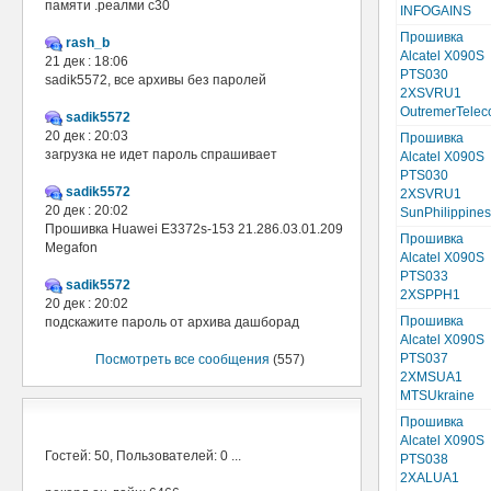
памяти .реалми с30
INFOGAINS
Прошивка
rash_b
Alcatel X090S
21 дек : 18:06
PTS030
sadik5572, все архивы без паролей
2XSVRU1
OutremerTele
sadik5572
20 дек : 20:03
Прошивка
загрузка не идет пароль спрашивает
Alcatel X090S
PTS030
sadik5572
2XSVRU1
20 дек : 20:02
SunPhilippines
Прошивка Huawei E3372s-153 21.286.03.01.209
Прошивка
Megafon
Alcatel X090S
PTS033
sadik5572
2XSPPH1
20 дек : 20:02
Прошивка
подскажите пароль от архива дашборад
Alcatel X090S
PTS037
Посмотреть все сообщения
(557)
2XMSUA1
MTSUkraine
В сети
Прошивка
Alcatel X090S
Гостей: 50, Пользователей: 0 ...
PTS038
2XALUA1