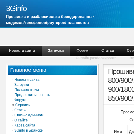
3Ginfo
Прошивка и разблокировка брендированных
модемов/телефонов/роутеров/ планшетов
Новости сайта
Загрузки
Форум
Статьи
Сер
Онлайн разблокировка
В
Главное меню
Прошивк
800/900
·
Новости сайта
·
Загрузки
900/180
·
Пользователи
·
Предложить новость
850/900/
·
Форум
»
Сервисы
·
Статьи
Просмо
·
Связь с админом
Со
·
О сайте
·
Карта сайта
·
3Ginfo в Брянске
Имя
Да