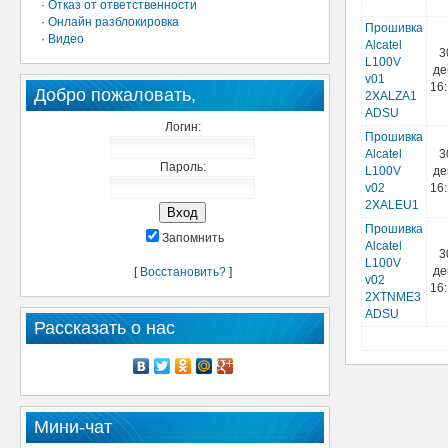
·
Отказ от ответственности
·
Онлайн разблокировка
Прошивка
·
Видео
Alcatel
3
L100V
дек
v01
16
Добро пожаловать,
2XALZA1
ADSU
Логин:
Прошивка
Alcatel
3
Пароль:
L100V
дек
v02
16
2XALEU1
Прошивка
Запомнить
Alcatel
3
L100V
дек
[
Восстановить?
]
v02
16
2XTNME3
ADSU
Рассказать о нас
Мини-чат