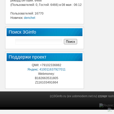
рекорд он-лайн: 6466
(Пользователей: 0, Гостей: 6466) в 08 мая : 06:12
Пользователей: 16770
Новичок:
denchet
Поиск 3Ginfo
Поддержи проект
QIWI: +79102336882
Яндекс: 410011637927011
Webmoney:
B182663531805
Z116103491664
(c)3Ginfo.ru (ex usbmodem.net.ru)
zzzepr
rash