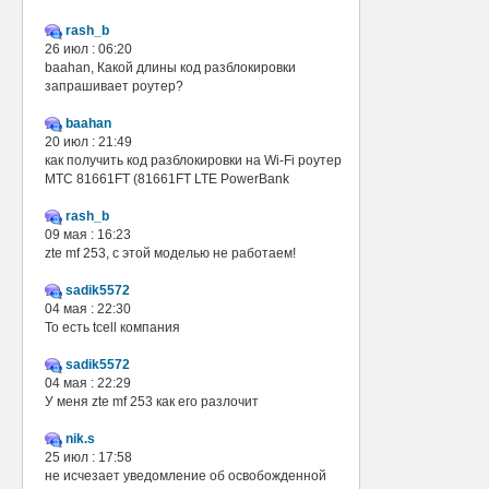
rash_b
26 июл : 06:20
baahan, Какой длины код разблокировки
запрашивает роутер?
baahan
20 июл : 21:49
как получить код разблокировки на Wi-Fi роутер
МТС 81661FT (81661FT LTE PowerBank
rash_b
09 мая : 16:23
zte mf 253, с этой моделью не работаем!
sadik5572
04 мая : 22:30
То есть tcell компания
sadik5572
04 мая : 22:29
У меня zte mf 253 как его разлочит
nik.s
25 июл : 17:58
не исчезает уведомление об освобожденной