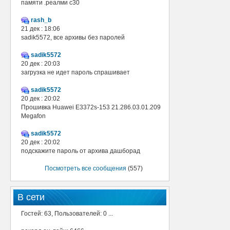
памяти .реалми с30
rash_b
21 дек : 18:06
sadik5572, все архивы без паролей
sadik5572
20 дек : 20:03
загрузка не идет пароль спрашивает
sadik5572
20 дек : 20:02
Прошивка Huawei E3372s-153 21.286.03.01.209
Megafon
sadik5572
20 дек : 20:02
подскажите пароль от архива дашборад
Посмотреть все сообщения
(557)
В сети
Гостей: 63, Пользователей: 0 ...