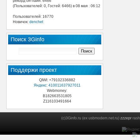
рекорд он-лайн: 6466
(Пользователей: 0, Гостей: 6466) в 08 мая : 06:12
Пользователей: 16770
Новичок:
denchet
Поиск 3Ginfo
Поддержи проект
QIWI: +79102336882
Яндекс: 410011637927011
Webmoney:
B182663531805
Z116103491664
(c)3Ginfo.ru (ex usbmodem.net.ru)
zzzepr
rash