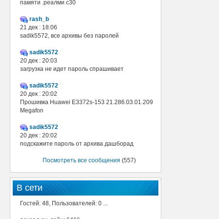
памяти .реалми с30
rash_b
21 дек : 18:06
sadik5572, все архивы без паролей
sadik5572
20 дек : 20:03
загрузка не идет пароль спрашивает
sadik5572
20 дек : 20:02
Прошивка Huawei E3372s-153 21.286.03.01.209
Megafon
sadik5572
20 дек : 20:02
подскажите пароль от архива дашборад
Посмотреть все сообщения
(557)
В сети
Гостей: 48, Пользователей: 0 ...