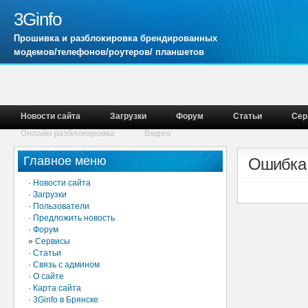
3Ginfo
Прошивка и разблокировка брендированных
модемов/телефонов/роутеров/ планшетов
Новости сайта
Загрузки
Форум
Статьи
Сер
Онлайн разблокировка
Видео
Главное меню
Ошибка
·
Новости сайта
·
Загрузки
·
Пользователи
·
Предложить новость
·
Форум
»
Сервисы
·
Статьи
·
Связь с админом
·
О сайте
·
Карта сайта
·
3Ginfo в Брянске