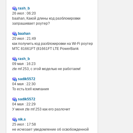
rash_b
26 июл : 06:20
baahan, Какой длины код разблокировки
запрашивает роутер?
baahan
20 июл : 21:49
как получить код разблокировки на Wi-Fi роутер
МТС 81661FT (81661FT LTE PowerBank
rash_b
09 мая : 16:23
zte mf 253, с этой моделью не работаем!
sadik5572
04 мая : 22:30
То есть tcell компания
sadik5572
04 мая : 22:29
У меня zte mf 253 как его разлочит
nik.s
25 июл : 17:58
не исчезает уведомление об освобожденной