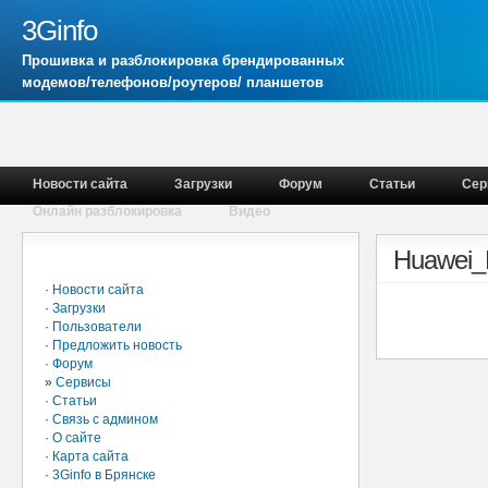
3Ginfo
Прошивка и разблокировка брендированных
модемов/телефонов/роутеров/ планшетов
Новости сайта
Загрузки
Форум
Статьи
Сер
Онлайн разблокировка
Видео
Главное меню
Huawei_E
·
Новости сайта
·
Загрузки
·
Пользователи
·
Предложить новость
·
Форум
»
Сервисы
·
Статьи
·
Связь с админом
·
О сайте
·
Карта сайта
·
3Ginfo в Брянске