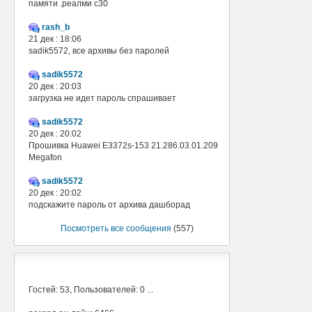
памяти .реалми с30
rash_b
21 дек : 18:06
sadik5572, все архивы без паролей
sadik5572
20 дек : 20:03
загрузка не идет пароль спрашивает
sadik5572
20 дек : 20:02
Прошивка Huawei E3372s-153 21.286.03.01.209
Megafon
sadik5572
20 дек : 20:02
подскажите пароль от архива дашборад
Посмотреть все сообщения
(557)
В сети
Гостей: 53, Пользователей: 0 ...