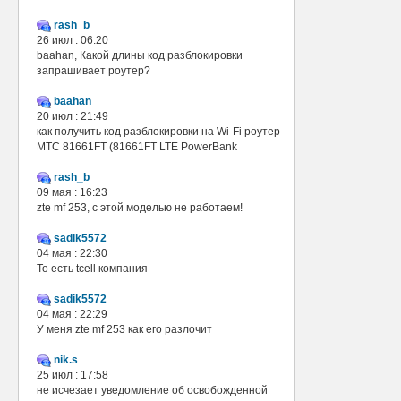
rash_b
26 июл : 06:20
baahan, Какой длины код разблокировки
запрашивает роутер?
baahan
20 июл : 21:49
как получить код разблокировки на Wi-Fi роутер
МТС 81661FT (81661FT LTE PowerBank
rash_b
09 мая : 16:23
zte mf 253, с этой моделью не работаем!
sadik5572
04 мая : 22:30
То есть tcell компания
sadik5572
04 мая : 22:29
У меня zte mf 253 как его разлочит
nik.s
25 июл : 17:58
не исчезает уведомление об освобожденной