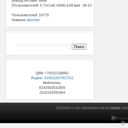
рекорд он-лайн: 6466
(Пользователей: 0, Гостей: 6466) в 08 мая : 06:12
Пользователей: 16770
Новичок:
denchet
Поиск 3Ginfo
Поддержи проект
QIWI: +79102336882
Яндекс: 410011637927011
Webmoney:
B182663531805
Z116103491664
(c)3Ginfo.ru (ex usbmodem.net.ru)
zzzepr
rash