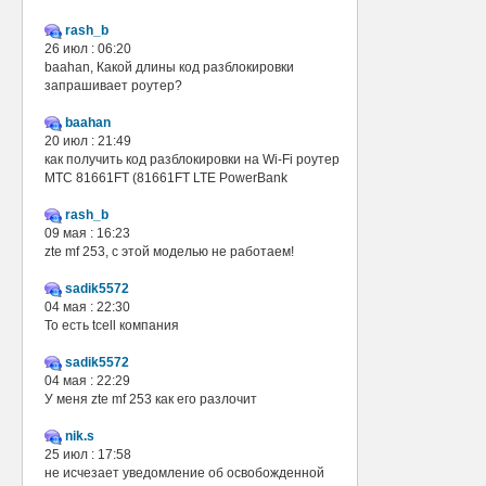
rash_b
26 июл : 06:20
baahan, Какой длины код разблокировки
запрашивает роутер?
baahan
20 июл : 21:49
как получить код разблокировки на Wi-Fi роутер
МТС 81661FT (81661FT LTE PowerBank
rash_b
09 мая : 16:23
zte mf 253, с этой моделью не работаем!
sadik5572
04 мая : 22:30
То есть tcell компания
sadik5572
04 мая : 22:29
У меня zte mf 253 как его разлочит
nik.s
25 июл : 17:58
не исчезает уведомление об освобожденной