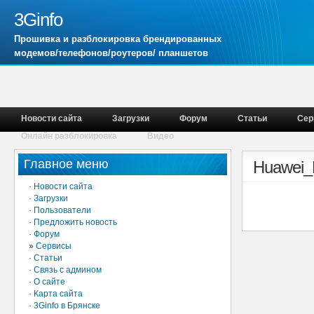
3Ginfo
Прошивка и разблокировка брендированных
модемов/телефонов/роутеров/ планшетов
Новости сайта
Загрузки
Форум
Статьи
Сер
Онлайн разблокировка
Видео
Главное меню
Huawei_E
·
Новости сайта
·
Загрузки
·
Пользователи
·
Предложить новость
·
Форум
»
Сервисы
·
Статьи
·
Связь с админом
·
О сайте
·
Карта сайта
·
3Ginfo в Брянске