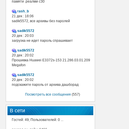
памяти .реалми с30
rash_b
21 дек : 18:06
sadik5572, все архивы без паролей
sadik5572
20 дек : 20:03
загрузка не идет пароль спрашивает
sadik5572
20 дек : 20:02
Прошивка Huawei E3372s-153 21.286.03.01.209
Megafon
sadik5572
20 дек : 20:02
подскажите пароль от архива дашборад
Посмотреть все сообщения
(557)
В сети
Гостей: 49, Пользователей: 0 ...