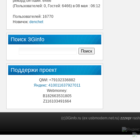
рекорд он-лайн: 6466
(Пользователей: 0, Гостей: 6466) в 08 мая : 06:12
Пользователей: 16770
Новичок:
denchet
Поиск 3Ginfo
Поддержи проект
QIWI: +79102336882
Яндекс: 410011637927011
Webmoney:
B182663531805
Z116103491664
(c)3Ginfo.ru (ex usbmodem.net.ru)
zzzepr
rash