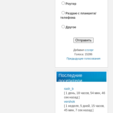
Роутер
Раздаю с планшета/
телефона
Другое
Добавил
zzzepr
Голоса: 15286
Предыдущие голосования
Последние
посетители
rash_b
[ 1 день, 18 часов, 54 мин, 46
сек назад ]
vershok
[ 1 неделя, 5 дней, 15 часов,
45 мин, 7 сек назад ]