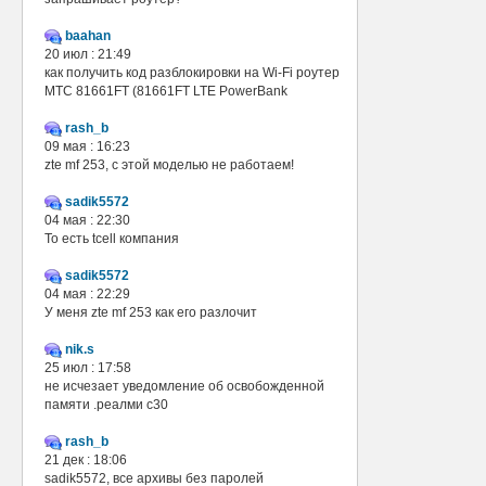
baahan
20 июл : 21:49
как получить код разблокировки на Wi-Fi роутер
МТС 81661FT (81661FT LTE PowerBank
rash_b
09 мая : 16:23
zte mf 253, с этой моделью не работаем!
sadik5572
04 мая : 22:30
То есть tcell компания
sadik5572
04 мая : 22:29
У меня zte mf 253 как его разлочит
nik.s
25 июл : 17:58
не исчезает уведомление об освобожденной
памяти .реалми с30
rash_b
21 дек : 18:06
sadik5572, все архивы без паролей