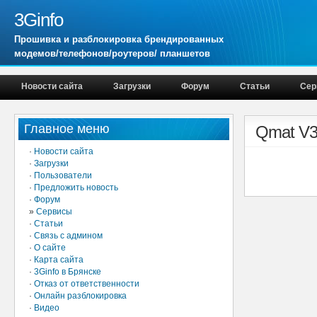
3Ginfo
Прошивка и разблокировка брендированных
модемов/телефонов/роутеров/ планшетов
Новости сайта
Загрузки
Форум
Статьи
Сер
Главное меню
Qmat V3.
·
Новости сайта
·
Загрузки
·
Пользователи
·
Предложить новость
·
Форум
»
Сервисы
·
Статьи
·
Связь с админом
·
О сайте
·
Карта сайта
·
3Ginfo в Брянске
·
Отказ от ответственности
·
Онлайн разблокировка
·
Видео