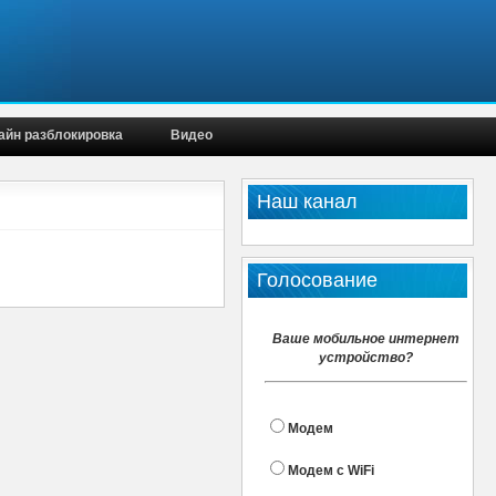
айн разблокировка
Видео
Наш канал
Голосование
Ваше мобильное интернет
устройство?
Модем
Модем с WiFi