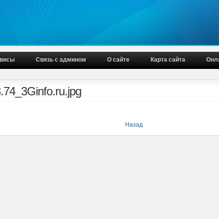
висы
Связь с админом
О сайте
Карта сайта
Онл
74_3Ginfo.ru.jpg
Назад