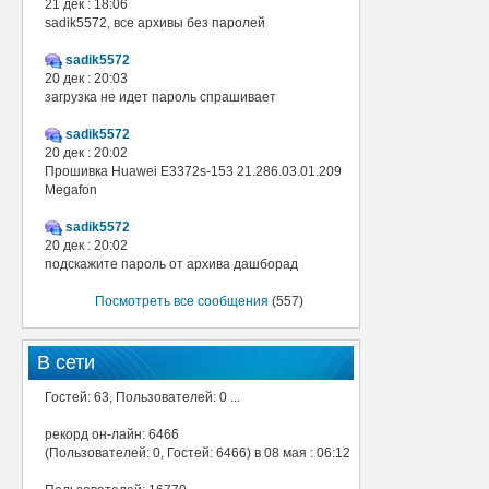
21 дек : 18:06
sadik5572, все архивы без паролей
sadik5572
20 дек : 20:03
загрузка не идет пароль спрашивает
sadik5572
20 дек : 20:02
Прошивка Huawei E3372s-153 21.286.03.01.209
Megafon
sadik5572
20 дек : 20:02
подскажите пароль от архива дашборад
Посмотреть все сообщения
(557)
В сети
Гостей: 63, Пользователей: 0 ...
рекорд он-лайн: 6466
(Пользователей: 0, Гостей: 6466) в 08 мая : 06:12