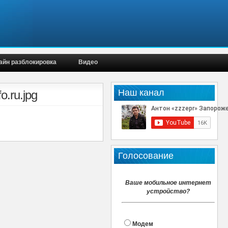
айн разблокировка
Видео
Наш канал
.ru.jpg
Голосование
Ваше мобильное интернет
устройство?
Модем