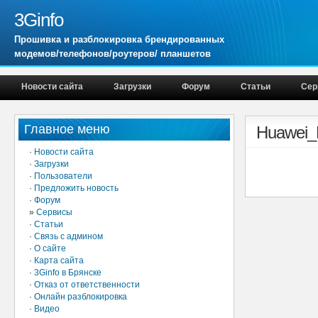
3Ginfo
Прошивка и разблокировка брендированных
модемов/телефонов/роутеров/ планшетов
Новости сайта
Загрузки
Форум
Статьи
Сер
Главное меню
Huawei_E
·
Новости сайта
·
Загрузки
·
Пользователи
·
Предложить новость
·
Форум
»
Сервисы
·
Статьи
·
Связь с админом
·
О сайте
·
Карта сайта
·
3Ginfo в Брянске
·
Отказ от ответственности
·
Онлайн разблокировка
·
Видео