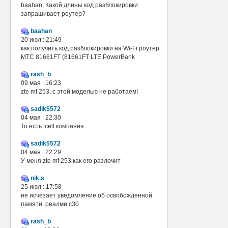
baahan, Какой длины код разблокировки
запрашивает роутер?
baahan
20 июл : 21:49
как получить код разблокировки на Wi-Fi роутер
МТС 81661FT (81661FT LTE PowerBank
rash_b
09 мая : 16:23
zte mf 253, с этой моделью не работаем!
sadik5572
04 мая : 22:30
То есть tcell компания
sadik5572
04 мая : 22:29
У меня zte mf 253 как его разлочит
nik.s
25 июл : 17:58
не исчезает уведомление об освобожденной
памяти .реалми с30
rash_b