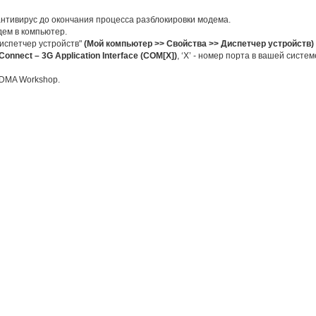
антивирус до окончания процесса разблокировки модема.
дем в компьютер.
Диспетчер устройств"
(Мой компьютер >> Свойства >> Диспетчер устройств) 
Connect – 3G Application Interface (COM[X])
, ‘X’ - номер порта в вашей систе
CDMA Workshop.