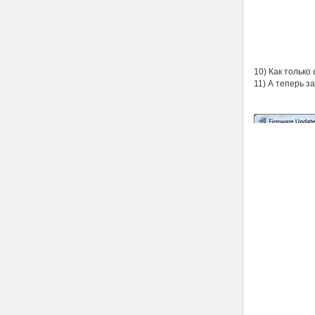
10) Как тольк
11) А теперь з