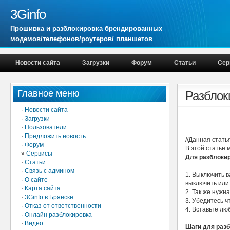
3Ginfo
Прошивка и разблокировка брендированных
модемов/телефонов/роутеров/ планшетов
Новости сайта
Загрузки
Форум
Статьи
Сер
Главное меню
Разблок
·
Новости сайта
·
Загрузки
·
Пользователи
·
Предложить новость
//Данная стать
·
Форум
В этой статье
»
Сервисы
Для разблокир
·
Статьи
·
Связь с админом
1. Выключить в
·
О сайте
выключить или 
·
Карта сайта
2. Так же нужн
·
3Ginfo в Брянске
3. Убедитесь ч
·
Отказ от ответственности
4. Вставьте лю
·
Онлайн разблокировка
·
Видео
Шаги для раз