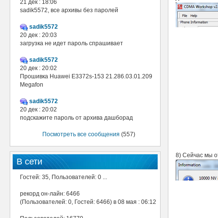
21 дек : 18:06
sadik5572, все архивы без паролей
sadik5572
20 дек : 20:03
загрузка не идет пароль спрашивает
sadik5572
20 дек : 20:02
Прошивка Huawei E3372s-153 21.286.03.01.209
Megafon
sadik5572
20 дек : 20:02
подскажите пароль от архива дашборад
Посмотреть все сообщения
(557)
8) Сейчас мы о
В сети
Гостей: 35, Пользователей: 0 ...
рекорд он-лайн: 6466
(Пользователей: 0, Гостей: 6466) в 08 мая : 06:12