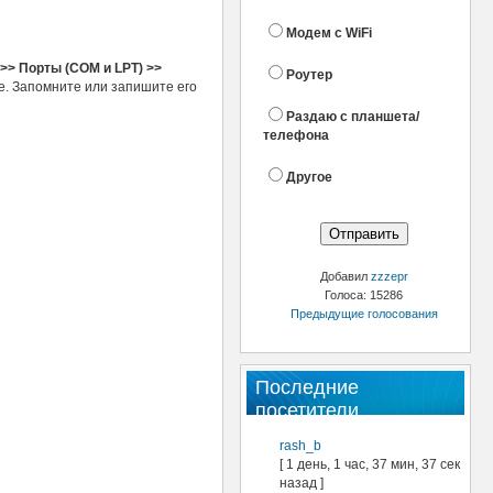
Модем с WiFi
>> Порты (COM и LPT) >>
Роутер
ме. Запомните или запишите его
Раздаю с планшета/
телефона
Другое
Добавил
zzzepr
Голоса: 15286
Предыдущие голосования
Последние
посетители
rash_b
[ 1 день, 1 час, 37 мин, 37 сек
назад ]