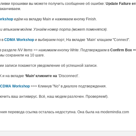
заливки прошивки вы можете получить сообщение об ошибке:
Update Failure e
заканчиваем.
rkshop
идём на вкладку Main и нажимаем кнопку Finish.
и втыкаем модем. Узнаём номер порта (может поменятся).
м в
CDMA Workshop
и выбираем порт, На вкладке ’Main’ клацаем "Connect".
 в разделе
NV Items >> нажимаем кнопку Write
. Подтверждаем в
Confirm Box >
мы сохранили на 10 шаге.
нии записи покажется уведомление об успешной записи.
К и на вкладке
‘Main’ кликните на
’Disconnect’.
CDMA Workshop
>>> Кликнув "No" в диалоге подтверждения.
ючить ваш антивирус. Всё, наш модем разлочен. Проверяем!).
ния перевода ссылка осталась недоступна. Она была на modemindia.com