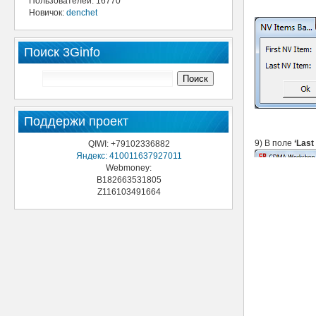
Пользователей: 16770
Новичок:
denchet
Поиск 3Ginfo
Поддержи проект
9) В поле
‘Last
QIWI: +79102336882
Яндекс: 410011637927011
Webmoney:
B182663531805
Z116103491664