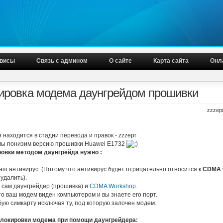
висы
Связь с админом
О сайте
Карта сайта
Онл
ировка модема даунгрейдом прошивки
zzzepr
я находится в стадии перевода и правок - zzzepr
 мы понизим версию прошивки Huawei E1732
овки методом даунгрейда нужно :
аш антивирус. (Потому что антивирус будет отрицательно относится к
CDMA 
удалить).
а сам даунгрейдер (прошивка) и
CDMA Workshop
.
то ваш модем виден компьютером и вы знаете его порт.
бую симкарту исключая ту, под которую залочен модем.
блокировки модема при помощи даунгрейдера: