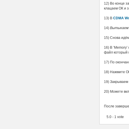
12) Во конце 
клацаем ОК и 
13) В
CDMA Wo
14)
Вытыкаем 
15) Снова идё
16) В ’Memory’
файл который 
17) По оконча
18) Нажмите О
19) Закрываем
20) Можете вкл
После заверше
5.0 - 1 vote