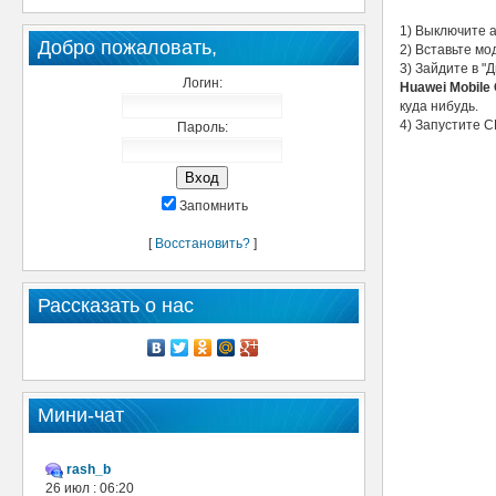
1) Выключите 
Добро пожаловать,
2) Вставьте мо
3) Зайдите в "
Логин:
Huawei Mobile 
куда нибудь.
4) Запустите 
Пароль:
Запомнить
[
Восстановить?
]
Рассказать о нас
Мини-чат
rash_b
26 июл : 06:20