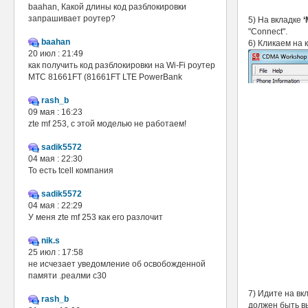
baahan, Какой длины код разблокировки
запрашивает роутер?
5) На вкладке
‘
"Connect".
baahan
6) Кликаем на 
20 июл : 21:49
как получить код разблокировки на Wi-Fi роутер
МТС 81661FT (81661FT LTE PowerBank
rash_b
09 мая : 16:23
zte mf 253, с этой моделью не работаем!
sadik5572
04 мая : 22:30
То есть tcell компания
sadik5572
04 мая : 22:29
У меня zte mf 253 как его разлочит
nik.s
25 июл : 17:58
не исчезает уведомление об освобожденной
памяти .реалми с30
7) Идите на вк
rash_b
должен быть 