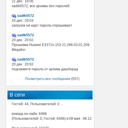
21 дек : 18:06
sadik5572, все архивы без паролей
sadik5572
20 дек : 20:03
загрузка не идет пароль спрашивает
sadik5572
20 дек : 20:02
Прошивка Huawei E3372s-153 21.286.03.01.209
Megafon
sadik5572
20 дек : 20:02
подскажите пароль от архива дашборад
Посмотреть все сообщения
(557)
В сети
Гостей: 44, Пользователей: 0 ...
рекорд он-лайн: 6466
(Пользователей: 0, Гостей: 6466) в 08 мая : 06:12