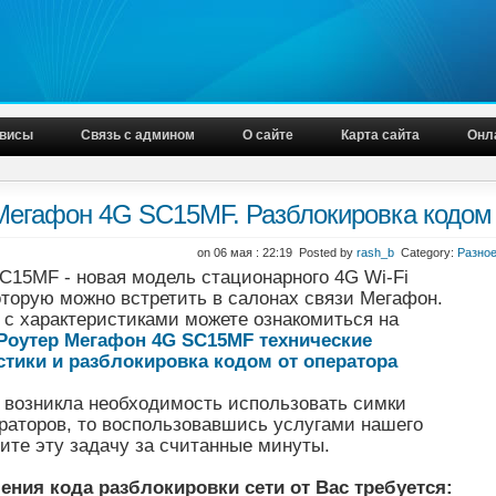
висы
Связь с админом
О сайте
Карта сайта
Онл
Мегафон 4G SC15MF. Разблокировка кодом 
on 06 мая : 22:19 Posted by
rash_b
Category:
Разно
C15MF - новая модель стационарного 4G Wi-Fi
оторую можно встретить в салонах связи Мегафон.
 с характеристиками можете ознакомиться на
Роутер Мегафон 4G SC15MF технические
стики и разблокировка кодом от оператора
с возникла необходимость использовать симки
раторов, то воспользовавшись услугами нашего
ите эту задачу за считанные минуты.
ения кода разблокировки сети от Вас требуется: