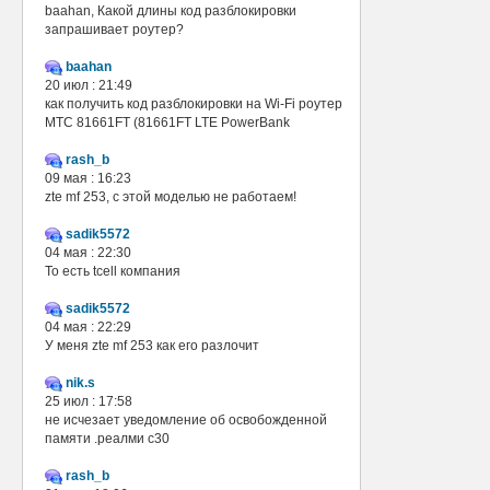
baahan, Какой длины код разблокировки
запрашивает роутер?
baahan
20 июл : 21:49
как получить код разблокировки на Wi-Fi роутер
МТС 81661FT (81661FT LTE PowerBank
rash_b
09 мая : 16:23
zte mf 253, с этой моделью не работаем!
sadik5572
04 мая : 22:30
То есть tcell компания
sadik5572
04 мая : 22:29
У меня zte mf 253 как его разлочит
nik.s
25 июл : 17:58
не исчезает уведомление об освобожденной
памяти .реалми с30
rash_b