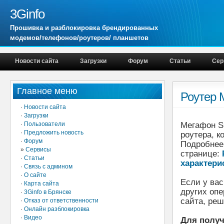
3Ginfo
Прошивка и разблокировка брендированных
модемов/телефонов/роутеров/ планшетов
Новости сайта
Загрузки
Форум
Статьи
Сер
Главное меню
Роутер 
·
Новости сайта
·
Загрузки
·
Пользователи
Мегафон S
·
Предложить новость
роутера, к
·
Форум
Подробнее
»
Сервисы
странице:
·
Статьи
характери
·
Связь с админом
·
О сайте
Если у ва
·
Карта сайта
других опе
·
3Ginfo в Брянске
сайта, реш
·
Отказ от ответственности
·
Онлайн разблокировка
·
Видео
Для получ