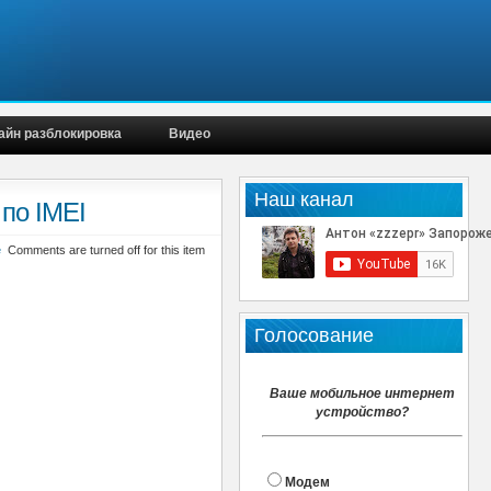
айн разблокировка
Видео
Наш канал
по IMEI
е
Comments are turned off for this item
Голосование
Ваше мобильное интернет
устройство?
Модем