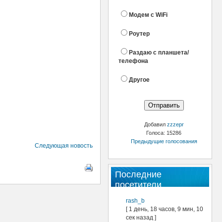
Модем с WiFi
Роутер
Раздаю с планшета/
телефона
Другое
Добавил
zzzepr
Голоса: 15286
Предыдущие голосования
Следующая новость
Последние
посетители
rash_b
[ 1 день, 18 часов, 9 мин, 10
сек назад ]