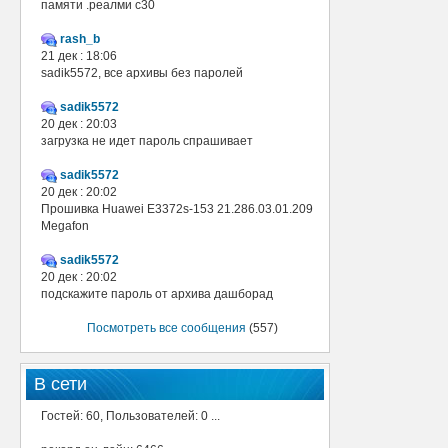
памяти .реалми с30
rash_b
21 дек : 18:06
sadik5572, все архивы без паролей
sadik5572
20 дек : 20:03
загрузка не идет пароль спрашивает
sadik5572
20 дек : 20:02
Прошивка Huawei E3372s-153 21.286.03.01.209
Megafon
sadik5572
20 дек : 20:02
подскажите пароль от архива дашборад
Посмотреть все сообщения
(557)
В сети
Гостей: 60, Пользователей: 0 ...