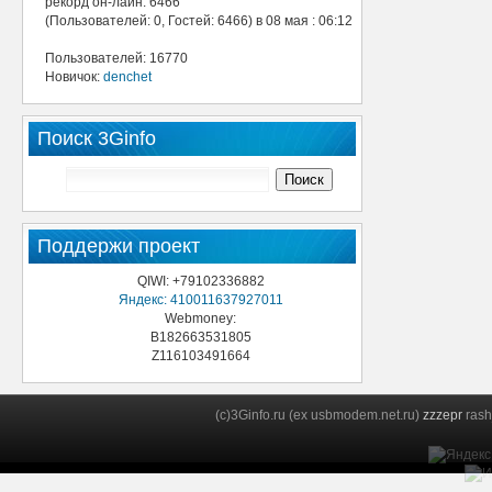
рекорд он-лайн: 6466
(Пользователей: 0, Гостей: 6466) в 08 мая : 06:12
Пользователей: 16770
Новичок:
denchet
Поиск 3Ginfo
Поддержи проект
QIWI: +79102336882
Яндекс: 410011637927011
Webmoney:
B182663531805
Z116103491664
(c)3Ginfo.ru (ex usbmodem.net.ru)
zzzepr
rash