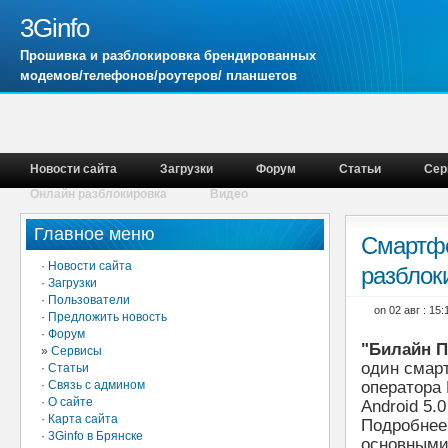
3Ginfo
Прошивка и разблокировка брендированных
модемов/телефонов/роутеров/ планшетов
Новости сайта
Загрузки
Форум
Статьи
Сер
Онлайн разблокировка
Видео
Главное меню
Смартфо
·
Новости сайта
разблок
·
Загрузки
·
Пользователи
on 02 авг : 15
·
Предложить новость
·
Форум
"Билайн П
»
Сервисы
один смар
·
Статьи
·
Связь с админом
оператора
·
О сайте
Android 5.0
·
Карта сайта
Подробнее
·
3Ginfo в Брянске
основным