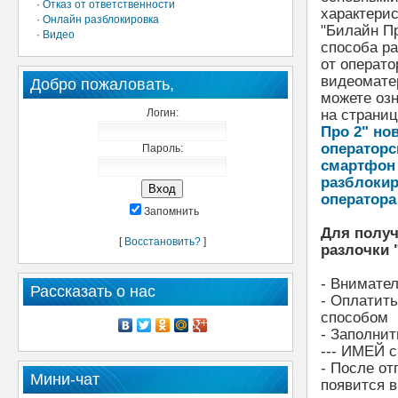
·
Отказ от ответственности
характери
·
Онлайн разблокировка
"Билайн Пр
·
Видео
способа р
от операто
видеомате
Добро пожаловать,
можете оз
Логин:
на страни
Про 2" но
операторс
Пароль:
смартфон 
разблокир
оператора
Запомнить
Для получ
[
Восстановить?
]
разлочки 
- Внимате
Рассказать о нас
- Оплатить
способом
- Заполнит
--- ИМЕЙ 
- После от
Мини-чат
появится в