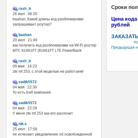
Сроки по
rash_b
26 июл : 06:20
Цена кода
baahan, Какой длины код разблокировки
рублей
запрашивает роутер?
baahan
ЗАКАЗАТЬ
20 июл : 21:49
Но
как получить код разблокировки на Wi-Fi роутер
Предыдущая н
МТС 81661FT (81661FT LTE PowerBank
rash_b
09 мая : 16:23
zte mf 253, с этой моделью не работаем!
sadik5572
04 мая : 22:30
То есть tcell компания
sadik5572
04 мая : 22:29
У меня zte mf 253 как его разлочит
nik.s
25 июл : 17:58
не исчезает уведомление об освобожденной