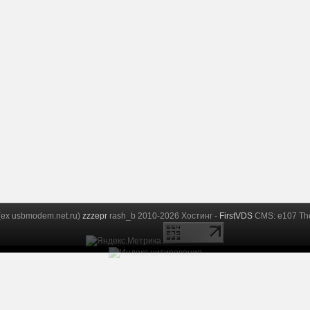
 (ex usbmodem.net.ru)
zzzepr
rash_b 2010-2026 Хостинг -
FirstVDS
CMS: e107 The