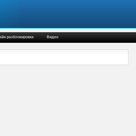
айн разблокировка
Видео