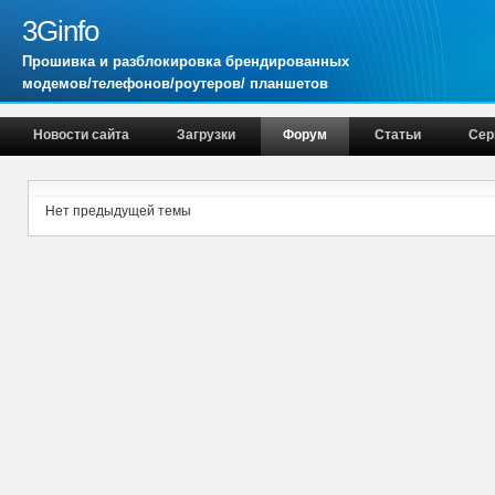
3Ginfo
Прошивка и разблокировка брендированных
модемов/телефонов/роутеров/ планшетов
Новости сайта
Загрузки
Форум
Статьи
Сер
Нет предыдущей темы