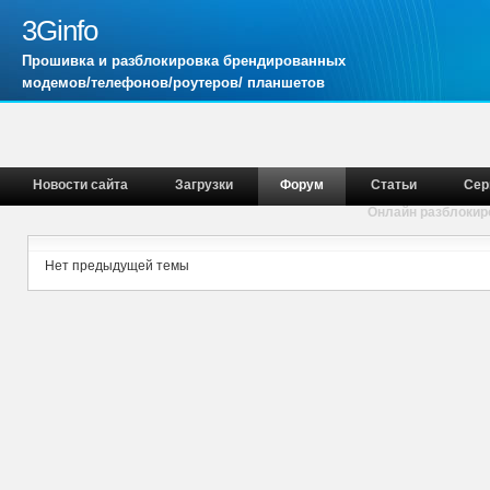
3Ginfo
Прошивка и разблокировка брендированных
модемов/телефонов/роутеров/ планшетов
Новости сайта
Загрузки
Форум
Статьи
Сер
Онлайн разблокир
Нет предыдущей темы