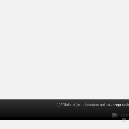
(c)3Ginfo.ru (ex usbmodem.net.ru)
zzzepr
rash