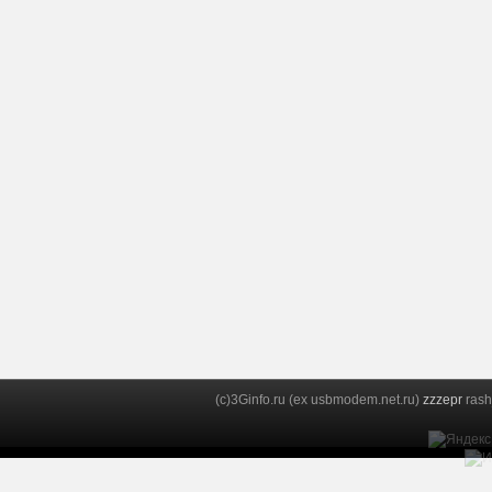
(c)3Ginfo.ru (ex usbmodem.net.ru)
zzzepr
rash