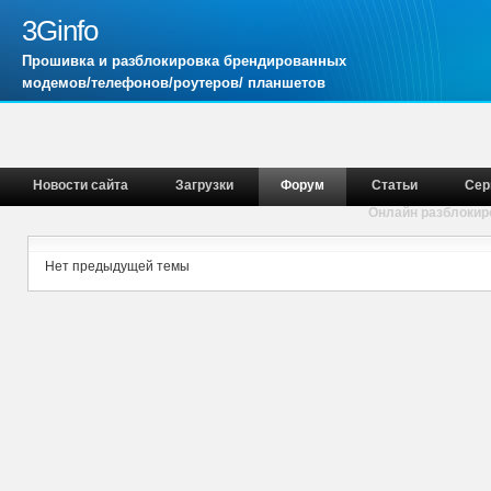
3Ginfo
Прошивка и разблокировка брендированных
модемов/телефонов/роутеров/ планшетов
Новости сайта
Загрузки
Форум
Статьи
Сер
Онлайн разблокир
Нет предыдущей темы