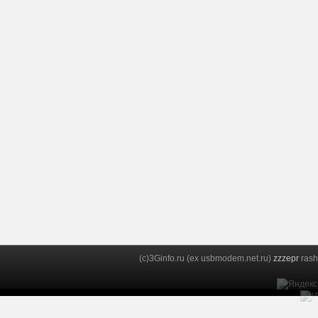
(c)3Ginfo.ru (ex usbmodem.net.ru)
zzzepr
rash