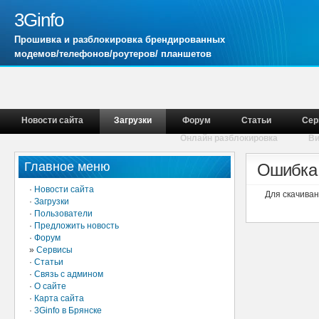
3Ginfo
Прошивка и разблокировка брендированных
модемов/телефонов/роутеров/ планшетов
Новости сайта
Загрузки
Форум
Статьи
Сер
Онлайн разблокировка
В
Главное меню
Ошибка 
·
Новости сайта
Для скачива
·
Загрузки
·
Пользователи
·
Предложить новость
·
Форум
»
Сервисы
·
Статьи
·
Связь с админом
·
О сайте
·
Карта сайта
·
3Ginfo в Брянске