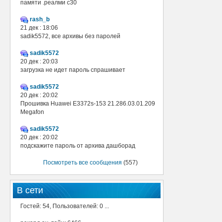
памяти .реалми с30
rash_b
21 дек : 18:06
sadik5572, все архивы без паролей
sadik5572
20 дек : 20:03
загрузка не идет пароль спрашивает
sadik5572
20 дек : 20:02
Прошивка Huawei E3372s-153 21.286.03.01.209
Megafon
sadik5572
20 дек : 20:02
подскажите пароль от архива дашборад
Посмотреть все сообщения
(557)
В сети
Гостей: 54, Пользователей: 0 ...