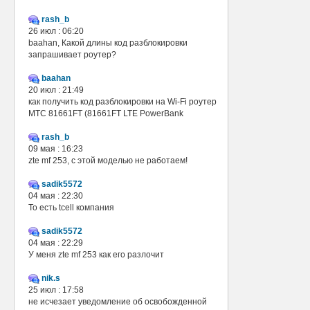
rash_b
26 июл : 06:20
baahan, Какой длины код разблокировки
запрашивает роутер?
baahan
20 июл : 21:49
как получить код разблокировки на Wi-Fi роутер
МТС 81661FT (81661FT LTE PowerBank
rash_b
09 мая : 16:23
zte mf 253, с этой моделью не работаем!
sadik5572
04 мая : 22:30
То есть tcell компания
sadik5572
04 мая : 22:29
У меня zte mf 253 как его разлочит
nik.s
25 июл : 17:58
не исчезает уведомление об освобожденной