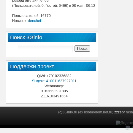
рекорд он-лайн: 6466
(Пользователей: 0, Гостей: 6466) в 08 мая : 06:12
Пользователей: 16770
Новичок:
denchet
Поиск 3Ginfo
Поддержи проект
QIWI: +79102336882
Яндекс: 410011637927011
Webmoney:
B182663531805
Z116103491664
(c)3Ginfo.ru (ex usbmodem.net.ru)
zzzepr
rash