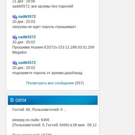
21 дек : 18:06
sadik5572, все архивы без паролей
sadik5572
20 дек : 20:03
загрузка не идет пароль спрашивает
sadik5572
20 дек : 20:02
Прошивка Huawei E3372s-153 21.286.03.01.209
Megafon
sadik5572
20 дек : 20:02
подскажите пароль от архива дашборад
Посмотреть все сообщения
(557)
В сети
Гостей: 66, Пользователей: 0 ...
рекорд он-лайн: 6466
(Пользователей: 0, Гостей: 6466) в 08 мая : 06:12