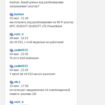
baahan, Какой длины код разблокировки
запрашивает роутер?
baahan
20 июл : 21:49
как получить код разблокировки на Wi-Fi роутер
МТС 81661FT (81661FT LTE PowerBank
rash_b
09 мая : 16:23
zte mf 253, с этой моделью не работаем!
sadik5572
04 мая : 22:30
То есть tcell компания
sadik5572
04 мая : 22:29
У меня zte mf 253 как его разлочит
nik.s
25 июл : 17:58
не исчезает уведомление об освобожденной
памяти .реалми с30
rash_b