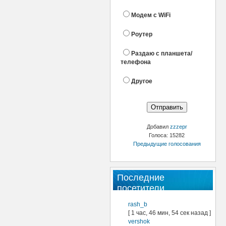
Модем с WiFi
Роутер
Раздаю с планшета/
телефона
Другое
Добавил
zzzepr
Голоса: 15282
Предыдущие голосования
Последние
посетители
rash_b
[ 1 час, 46 мин, 54 сек назад ]
vershok