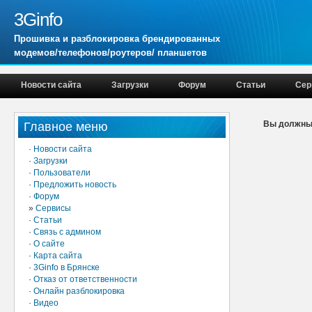
3Ginfo
Прошивка и разблокировка брендированных
модемов/телефонов/роутеров/ планшетов
Новости сайта
Загрузки
Форум
Статьи
Сер
Вы должны 
Главное меню
·
Новости сайта
·
Загрузки
·
Пользователи
·
Предложить новость
·
Форум
»
Сервисы
·
Статьи
·
Связь с админом
·
О сайте
·
Карта сайта
·
3Ginfo в Брянске
·
Отказ от ответственности
·
Онлайн разблокировка
·
Видео