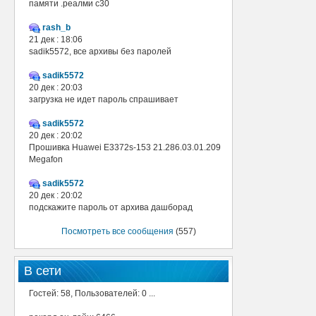
памяти .реалми с30
rash_b
21 дек : 18:06
sadik5572, все архивы без паролей
sadik5572
20 дек : 20:03
загрузка не идет пароль спрашивает
sadik5572
20 дек : 20:02
Прошивка Huawei E3372s-153 21.286.03.01.209
Megafon
sadik5572
20 дек : 20:02
подскажите пароль от архива дашборад
Посмотреть все сообщения
(557)
В сети
Гостей: 58, Пользователей: 0 ...