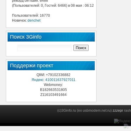
рекорд он-лайн: 6466
(Пользователей: 0, Гостей: 6466) в 08 мая : 06:12
Пользователей: 16770
Новичок:
denchet
Поиск 3Ginfo
Поддержи проект
QIWI: +79102336882
Яндекс: 410011637927011
Webmoney:
B182663531805
Z116103491664
(c)3Ginfo.ru (ex usbmodem.net.ru)
zzzepr
rash