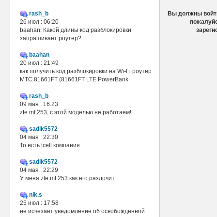
rash_b
Вы должны войти
26 июл : 06:20
пожалуйс
baahan, Какой длины код разблокировки
зареги
запрашивает роутер?
baahan
20 июл : 21:49
как получить код разблокировки на Wi-Fi роутер
МТС 81661FT (81661FT LTE PowerBank
rash_b
09 мая : 16:23
zte mf 253, с этой моделью не работаем!
sadik5572
04 мая : 22:30
То есть tcell компания
sadik5572
04 мая : 22:29
У меня zte mf 253 как его разлочит
nik.s
25 июл : 17:58
не исчезает уведомление об освобожденной