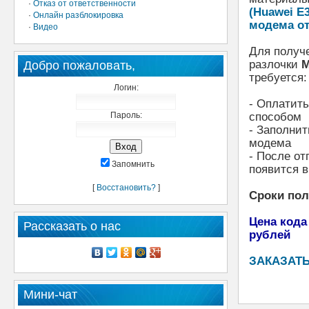
·
Отказ от ответственности
(Huawei E
·
Онлайн разблокировка
модема от
·
Видео
Для получе
разлочки
М
Добро пожаловать,
требуется:
Логин:
- Оплатить
Пароль:
способом
- Заполнит
модема
- После от
Запомнить
появится в
[
Восстановить?
]
Сроки по
Цена кода
Рассказать о нас
рублей
ЗАКАЗАТЬ
Мини-чат