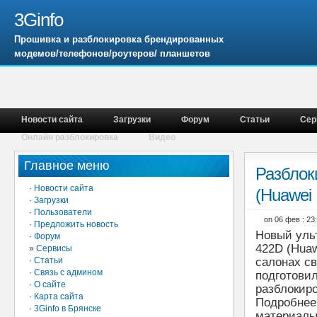
3Ginfo
Прошивка и разблокировка брендированных
модемов/телефонов/роутеров/ планшетов
Новости сайта
Загрузки
Форум
Статьи
Сер
Онлайн разблокировка
Видео
Главное меню
Разблок
·
Новости сайта
(Huawei
·
Загрузки
·
Пользователи
on 06 фев : 2
·
Предложить новость
Новый уль
·
Форум
422D (Huaw
»
Сервисы
·
Статьи
салонах св
·
Связь с админом
подготови
·
О сайте
разблокиро
·
Карта сайта
Подробнее 
·
3Ginfo в Брянске
материалы